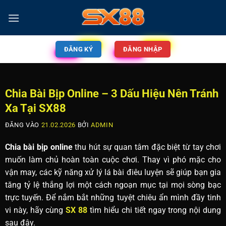
ĐĂNG KÝ
ĐĂNG NHẬP
Chia Bài Bịp Online – 3 Dấu Hiệu Nên Tránh
Xa Tại SX88
ĐĂNG VÀO
21.02.2026
BỞI
ADMIN
Chia bài bịp online
thu hút sự quan tâm đặc biệt từ tay chơi
muốn làm chủ hoàn toàn cuộc chơi. Thay vì phó mặc cho
vận may, các kỹ năng xử lý lá bài điêu luyện sẽ giúp bạn gia
tăng tỷ lệ thắng lợi một cách ngoạn mục tại mọi sòng bạc
trực tuyến. Để nắm bắt những tuyệt chiêu ẩn mình đầy tinh
vi này, hãy cùng
SX 88
tìm hiểu chi tiết ngay trong nội dung
sau đây.