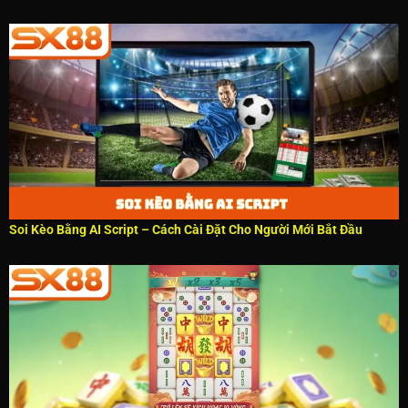
Soi Kèo Bằng AI Script – Cách Cài Đặt Cho Người Mới Bắt Đầu