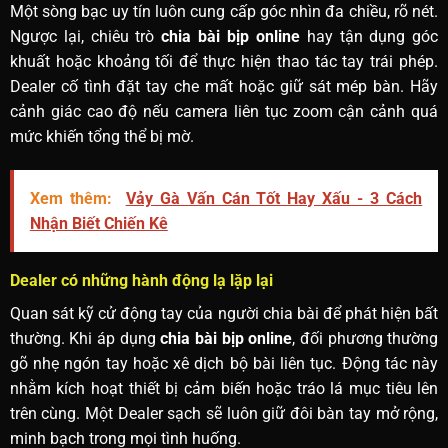
Một sòng bạc uy tín luôn cung cấp góc nhìn đa chiều, rõ nét.
Ngược lại, chiêu trò
chia bài bịp online
hay tận dụng góc
khuất hoặc khoảng tối để thực hiện thao tác tay trái phép.
Dealer cố tình đặt tay che mất hoặc giữ sát mép bàn. Hãy
cảnh giác cao độ nếu camera liên tục zoom cận cảnh quá
mức khiến tổng thể bị mờ.
Xem thêm:
Vảy Gà Vấn Cán Tốt Hay Xấu - 3 Cách
Nhận Biết Chiến Kê
Dealer có những hành động lạ lặp lại
Quan sát kỹ cử động tay của người chia bài để phát hiện bất
thường. Khi áp dụng
chia bài bịp online
, đối phương thường
gõ nhẹ ngón tay hoặc xê dịch bộ bài liên tục. Động tác này
nhằm kích hoạt thiết bị cảm biến hoặc tráo lá mục tiêu lên
trên cùng. Một Dealer sạch sẽ luôn giữ đôi bàn tay mở rộng,
minh bạch trong mọi tình huống.