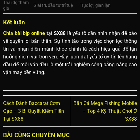
Thái độ tham
Giải trí, đầu tư trí tuệ
Trục lợi, gian lận
gia
Kết luận
Chia bài bịp online
tại
SX88
là yếu tố cần nhìn nhận để bảo
vệ quyền lợi bản thân. Sự tỉnh táo trong việc chọn lọc thông
tin và nhận diện mánh khóe chính là cách hiệu quả để tận
hưởng niềm vui trọn vẹn. Hãy luôn đặt yếu tố uy tín lên hàng
đầu để mỗi ván đều là một trải nghiệm công bằng nâng cao
vận may bền vững.
Cách Đánh Baccarat Cơm
Bắn Cá Mega Fishing Mobile
Gạo – 3 Bí Quyết Kiếm Tiền
– Top 4 Kỹ Thuật Chơi Ở
Tại SX88
SX88
BÀI CÙNG CHUYÊN MỤC