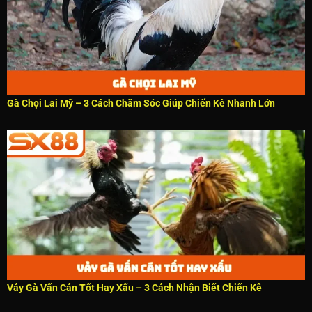
Gà Chọi Lai Mỹ – 3 Cách Chăm Sóc Giúp Chiến Kê Nhanh Lớn
Vảy Gà Vấn Cán Tốt Hay Xấu – 3 Cách Nhận Biết Chiến Kê