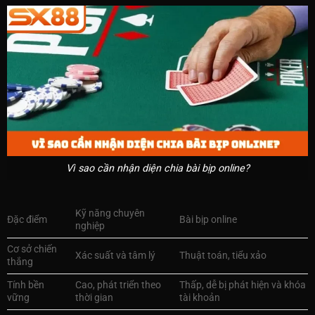
Vì sao cần nhận diện chia bài bịp online?
Kỹ năng chuyên
Đặc điểm
Bài bịp online
nghiệp
Cơ sở chiến
Xác suất và tâm lý
Thuật toán, tiểu xảo
thắng
Tính bền
Cao, phát triển theo
Thấp, dễ bị phát hiện và khóa
vững
thời gian
tài khoản