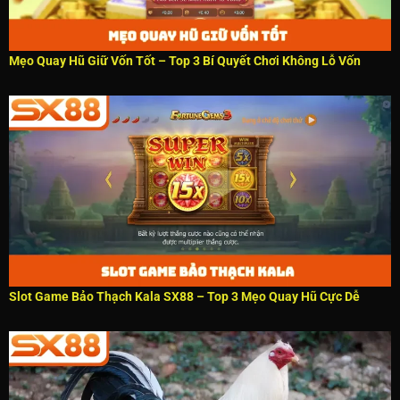
Mẹo Quay Hũ Giữ Vốn Tốt – Top 3 Bí Quyết Chơi Không Lỗ Vốn
Slot Game Bảo Thạch Kala SX88 – Top 3 Mẹo Quay Hũ Cực Dễ