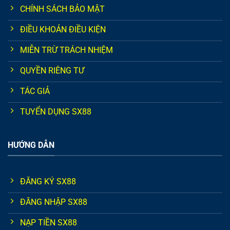
CHÍNH SÁCH BẢO MẬT
ĐIỀU KHOẢN ĐIỀU KIỆN
MIỄN TRỪ TRÁCH NHIỆM
QUYỀN RIÊNG TƯ
TÁC GIẢ
TUYỂN DỤNG SX88
HƯỚNG DẪN
ĐĂNG KÝ SX88
ĐĂNG NHẬP SX88
NẠP TIỀN SX88